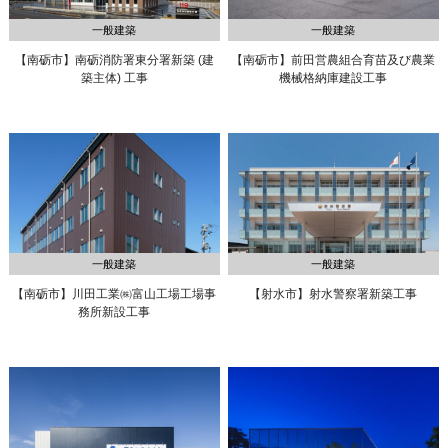
一般建築
一般建築
【南砺市】南砺消防署東分署新築 (建
【南砺市】前田営農組合
育苗及び農業
築主体) 工事
機械格納庫建設工事
一般建築
一般建築
【南砺市】川田工業㈱富山工場
工場事
【射水市】射水警察署新築工事
務所新設工事