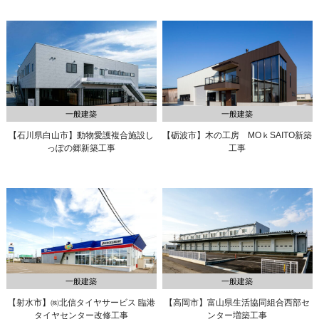
一般建築
一般建築
【石川県白山市】動物愛護複合施設し
【砺波市】木の工房 MOｋSAITO新築
っぽの郷新築工事
工事
一般建築
一般建築
【射水市】㈱北信タイヤサービス 臨港
【高岡市】富山県生活協同組合西部セ
タイヤセンター改修工事
ンター増築工事