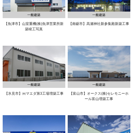
一般建築
一般建築
【魚津市】山室重機(株)
魚津営業所新
【南砺市】高瀬神社新参集殿新築工事
築竣工写真
一般建築
一般建築
【氷見市】㈱マエダ第3工場増築工事
【富山市】オークス(株)
セレモニーホ
ール富山増築工事