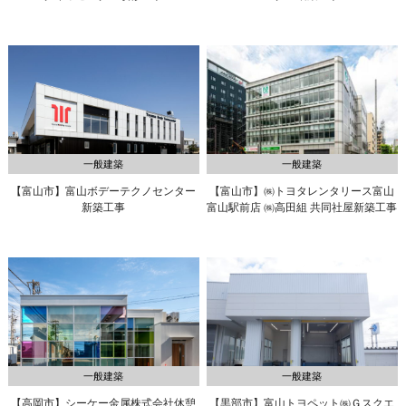
一般建築
一般建築
【富山市】富山ボデーテクノセンター
【富山市】㈱トヨタレンタリース富山
新築工事
富山駅前店 ㈱高田組 共同社屋新築工事
一般建築
一般建築
【高岡市】シーケー金属株式会社休憩
【黒部市】富山トヨペット㈱
Ｇスクエ