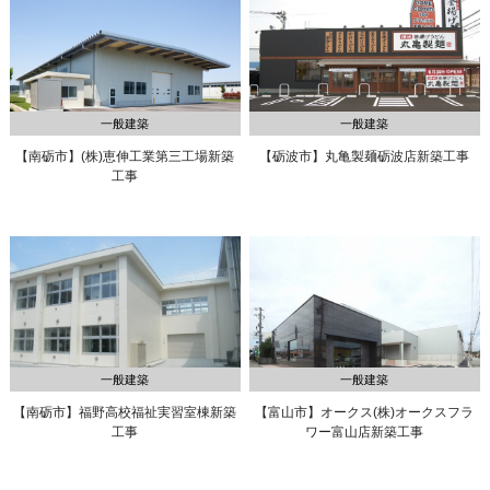
一般建築
一般建築
【南砺市】(株)恵伸工業第三工場新築
【砺波市】丸亀製麺砺波店新築工事
工事
一般建築
一般建築
【南砺市】福野高校福祉実習室棟新築
【富山市】オークス(株)
オークスフラ
工事
ワー富山店新築工事