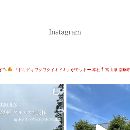
す
『ドキドキワクワクイキイキ』がモットー
本社
富山県 南砺