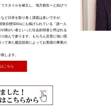
イフスタイルを確立し、地方創生へと結びつ
さなど日本を取り巻く課題は多いですが、
開発目標SDGsにも掲げられている「誰一人
者や障がい者といった社会的弱者と呼ばれる
取り組んで参ります。もちろん災害に強い国
培って来た建設技術によってお客様の事業の
い致します。
okはこちら