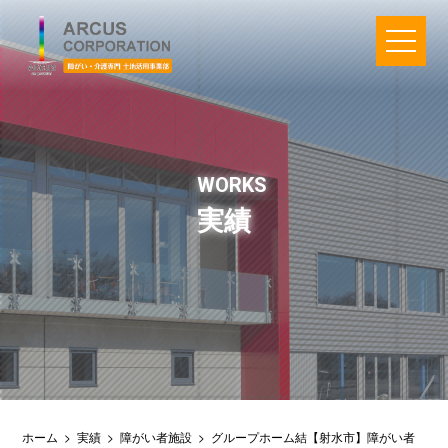
メニュ
WORKS
実績
ホーム
>
実績
>
障がい者施設
>
グループホーム結【射水市】障がい者