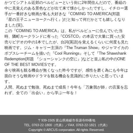
かつてシアトル近郊のベルビューという街に2年間住んだので、番組の
中に見覚えのある景色などが出て来て懐かしかったですし、イチロー選
手が一番好きな映画が私も大好きな『COMING TO AMERICA(邦題
『星の王子ニューヨークへ行く』)だと知って何だかとても嬉しくなり
ました(笑)。
この『COMING TO AMERICA』は、私がベルビューに住んでいた当
時、隣町カークランドに有った『COSTCO』の本店で大量に買った安
売りビデオの中の1本でしたが、台詞(英語)を覚えるくらいに何度も見た
映画です。ジム・キャリー主演の『The Truman Show』やジャマイカの
ボブスレーチームを描いた『Cool Runnings』そして『The Shawshank
Redemption(邦題 『ショーシャンクの空に』)などと並ぶ私の中のONE
OF THE BEST MOVIESです。
余り映画も観る機会が無くなった昨今ですが、感性を磨く為にも今年は
面白そうな映画やドラマを観る機会を意識的に作りたいと思っていま
す。
人間、死ぬまで勉強、死ぬまで成長！今年も「万象我が師」の言葉を忘
れず、全ての「出会い」から学ぶ一年を！
〒939-1505 富山県南砺市長源寺89番地
TEL. 0763-22-1800（代表）／FAX. 0763-22-1821（代表）
Copyright © ARCUS corporation. All rights Reserved.