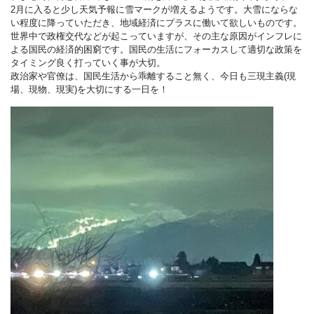
2月に入ると少し天気予報に雪マークが増えるようです。大雪にならな
い程度に降っていただき、地域経済にプラスに働いて欲しいものです。
世界中で政権交代などが起こっていますが、その主な原因がインフレに
よる国民の経済的困窮です。国民の生活にフォーカスして適切な政策を
タイミング良く打っていく事が大切。
政治家や官僚は、国民生活から乖離すること無く、今日も三現主義(現
場、現物、現実)を大切にする一日を！