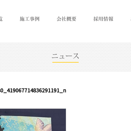
80_419067714836291191_n