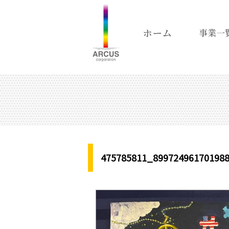
475785811_89972496170198