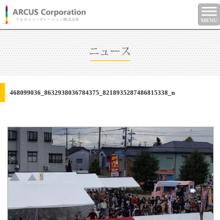
468099036_8632938036784375_8218935287486815338_n