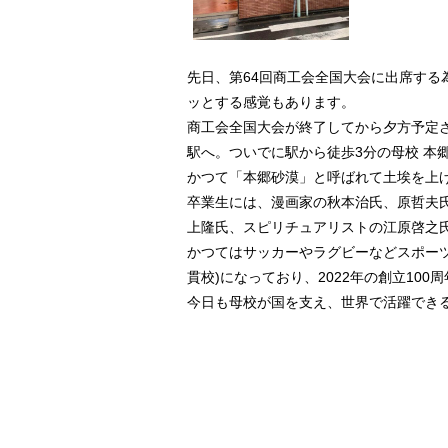
先日、第64回商工会全国大会に出席す
ッとする感覚もあります。
商工会全国大会が終了してから夕方予定
駅へ。ついでに駅から徒歩3分の母校 本
かつて「本郷砂漠」と呼ばれて土埃を上
卒業生には、漫画家の秋本治氏、原哲夫氏
上隆氏、スピリチュアリストの江原啓之
かつてはサッカーやラグビーなどスポー
貫校)になっており、2022年の創立10
今日も母校が国を支え、世界で活躍でき