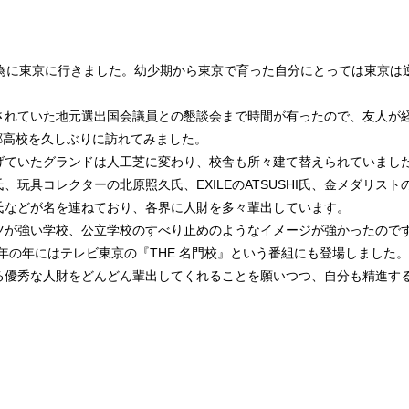
る為に東京に行きました。幼少期から東京で育った自分にとっては東京は
されていた地元選出国会議員との懇談会まで時間が有ったので、友人が
郷高校を久しぶりに訪れてみました。
げていたグランドは人工芝に変わり、校舎も所々建て替えられていまし
、玩具コレクターの北原照久氏、EXILEのATSUSHI氏、金メダリス
氏などが名を連ねており、各界に人財を多々輩出しています。
ツが強い学校、公立学校のすべり止めのようなイメージが強かったのです
0周年の年にはテレビ東京の『THE 名門校』という番組にも登場しました。
る優秀な人財をどんどん輩出してくれることを願いつつ、自分も精進す