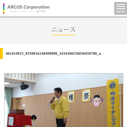
462454925_8350016248409890_2434360256650459788_n