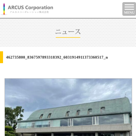
462735800_8367597893318392_6031914911373360517_n