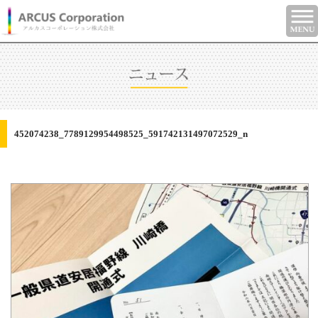
452074238_7789129954498525_591742131497072529_n