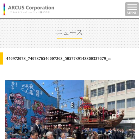
440972073_7407376546007203_5057739143360337679_n