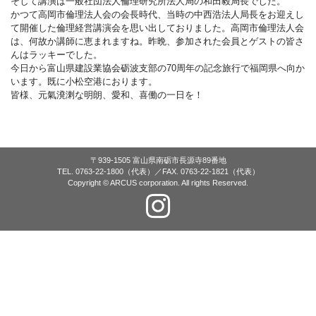
そして講演は一般社団法人倫理研究所法人局の和田毅局長でした。
かつて高岡市倫理法人会の会長時代、当時の中西浩法人局長をお迎えし
て開催した倫理経営講演会を思い出しておりました。高岡市倫理法人会
は、何故か講師に恵まれますね。昨晩、参加された会員とゲストの皆さ
んはラッキーでした。
今日から富山県建設業協会砺波支部の70周年の記念旅行で福岡県へ向か
います。既に小松空港におります。
皆様、元氣溌溂な明朗、愛和、喜働の一日を！
〒939-1505 富山県南砺市長源寺89番地
TEL. 0763-22-1800（代表）／FAX. 0763-22-1821（代表）
Copyright © ARCUS corporation. All rights Reserved.