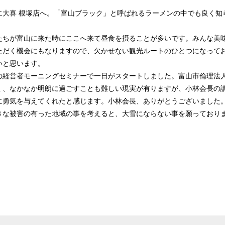
に大喜 根塚店へ。「富山ブラック」と呼ばれるラーメンの中でも良く知
たちが富山に来た時にここへ来て昼食を摂ることが多いです。みんな美
ただく機会にもなりますので、欠かせない観光ルートのひとつになって
いと思います。
の経営者モーニングセミナーで一日がスタートしました。富山市倫理法
く、なかなか明朗に過ごすことも難しい現実が有りますが、小林会長の
に勇気を与えてくれたと感じます。小林会長、ありがとうございました
きな被害の有った地域の事を考えると、大雪にならない事を願っており