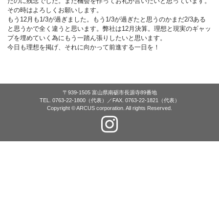
たのに残念でした。また機会を作ってお礼が言いたいと思っています。
その時はよろしくお願いします。
もう12月も1/3が過ぎました。もう1/3が過ぎたと思うのかまだ2/3ある
と思うかで全く違うと思います。弊社は12月決算。理想と現実のギャッ
プを埋めていく為にもう一踏ん張りしたいと思います。
今日も理想を掲げ、それに向かって前進する一日を！
〒939-1505 富山県南砺市長源寺89番地
TEL. 0763-22-1800（代表）／FAX. 0763-22-1821（代表）
Copyright © ARCUS corporation. All rights Reserved.