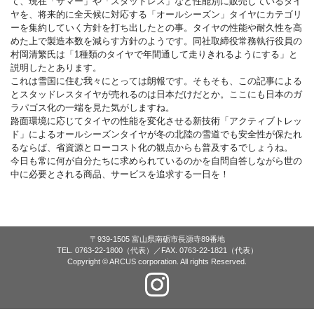
て、現在「サマー」や「スタッドレス」など性能別に販売しているタイ
ヤを、将来的に全天候に対応する「オールシーズン」タイヤにカテゴリ
ーを集約していく方針を打ち出したとの事。タイヤの性能や耐久性を高
めた上で製造本数を減らす方針のようです。同社取締役常務執行役員の
村岡清繁氏は「1種類のタイヤで年間通して走りきれるようにする」と
説明したとあります。
これは雪国に住む我々にとっては朗報です。そもそも、この記事による
とスタッドレスタイヤが売れるのは日本だけだとか。ここにも日本のガ
ラパゴス化の一端を見た気がしますね。
路面環境に応じてタイヤの性能を変化させる新技術「アクティブトレッ
ド」によるオールシーズンタイヤが冬の北陸の雪道でも安全性が保たれ
るならば、省資源とローコスト化の観点からも普及するでしょうね。
今日も常に何が自分たちに求められているのかを自問自答しながら世の
中に必要とされる商品、サービスを追求する一日を！
〒939-1505 富山県南砺市長源寺89番地
TEL. 0763-22-1800（代表）／FAX. 0763-22-1821（代表）
Copyright © ARCUS corporation. All rights Reserved.