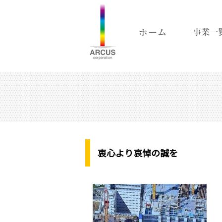
衷心より哀悼の誠を