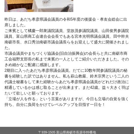
昨日は、あだち孝彦県議会議員の令和5年度の後援会・孝友会総会に出
席しました。
ご来賓として橘慶一郎衆議院議員、堂故茂参議院議員、山田俊男参議院
議員、富山県商工会連合会会長でもある宮本光明県議会議員、田中幹夫
南砺市長、水口秀治南砺市議会議長らをお迎えして盛大に開催されまし
た。
市議会議員やまちづくり協議会(旧自治振興会)の会長らと共に南砺市商
工会福野支部長の私まで来賓の一人としてご紹介いただきました。その
きめ細かなご配慮に感謝します。
2期目に入ったあだち孝彦県議会議員。だてに10数年間参議院議員の秘
書を経験した訳ではありません。私も萩山教嚴、鈴木宗男という二人の
代議士秘書をして来た経験からあだち孝彦県議会議員がどれだけ政治に
精通しているかは感じ取ることが出来ます。まだ42歳。益々大きく羽ば
たいて欲しいと願っております。
「立場が人を作る」という言葉がありますが、今日も立場の自覚を強く
持ち、自分に負荷をかけてレベルアップを目指す一日を！
〒939-1505 富山県南砺市長源寺89番地