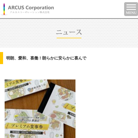
明朗、愛和、喜働！朗らかに安らかに喜んで