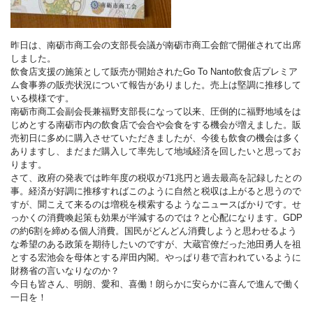
昨日は、南砺市商工会の支部長会議が南砺市商工会館で開催されて出席
しました。
飲食店支援の施策として販売が開始されたGo To Nanto飲食店プレミア
ム食事券の販売状況について報告がありました。売上は堅調に推移して
いる模様です。
南砺市商工会副会長兼福野支部長になって以来、圧倒的に福野地域をは
じめとする南砺市内の飲食店で会合や会食をする機会が増えました。販
売初日に多めに購入させていただきましたが、今後も飲食の機会は多く
ありますし、まだまだ購入して率先して地域経済を回したいと思ってお
ります。
さて、政府の発表では昨年度の税収が71兆円と過去最高を記録したとの
事。経済が好調に推移すればこのように自然と税収は上がると思うので
すが、聞こえて来るのは増税を模索するようなニュースばかりです。せ
っかくの消費喚起策も効果が半減するのでは？と心配になります。GDP
の約6割を締める個人消費。国民がどんどん消費しようと思わせるよう
な希望のある政策を期待したいのですが、大蔵官僚だった池田勇人を祖
とする宏池会を母体とする岸田内閣。やっぱり巷で言われているように
財務省の言いなりなのか？
今日も皆さん、明朗、愛和、喜働！朗らかに安らかに喜んで進んで働く
一日を！