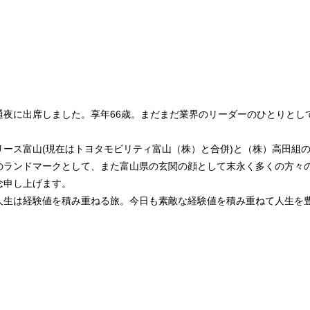
通夜に出席しました。享年66歳。まだまだ業界のリーダーのひとりとし
リース富山(現在はトヨタモビリティ富山（株）と合併)と（株）高田組
のランドマークとして、また富山県の玄関の顔として末永く多くの方々
念申し上げます。
人生は経験値を積み重ねる旅。今日も素敵な経験値を積み重ねて人生を