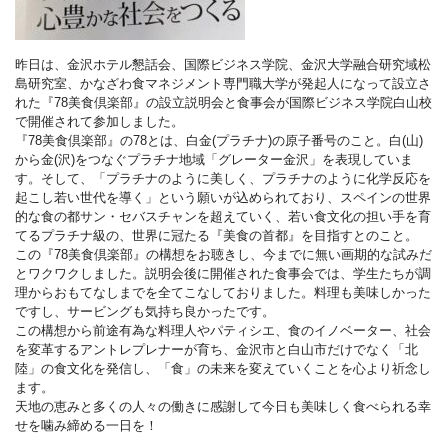
昨日は、金沢ホテル懇話会、国際ビジネス学院、金沢大学融合研究域松
島研究室、かなざわ食マネジメント専門職大学が発起人になって設立さ
れた『78美食倶楽部』の設立説明会と食事会が国際ビジネス学院白山校
で開催されて参加しました。
『78美食倶楽部』の78とは、白金(プラチナ)の原子番号のこと。白(山)
から金(沢)をつなぐプラチナ地域「グレーター金沢」を表現していま
す。そして、「プラチナのように美しく、プラチナのように化学反応を
起こし若い世代を導く」という願いが込められており、スペインの世界
的な食の都サン・セバスチャンを超えていく、若い食文化の担い手を育
てるプラチナ級の、世界に冠たる『美食の首都』を目指すとのこと。
この『78美食倶楽部』の構想をお聴きし、今までに無い画期的な試みだ
とワクワクしました。説明会後に開催された食事会では、学生たちが調
理からおもてなしまでを全てこなしておりました。料理も美味しかった
ですし、サービングも気持ち良かったです。
この構想から前途有為な料理人やパティシエ、食のイノベーター、社会
を変革するアントレプレナーが育ち、金沢市と白山市だけでなく「北
陸」の食文化を発信し、「食」の未来を変えていくことを心より祈念し
ます。
天地の恵みと多くの人々の働きに感謝して今日も美味しく食べられる幸
せを噛み締める一日を！