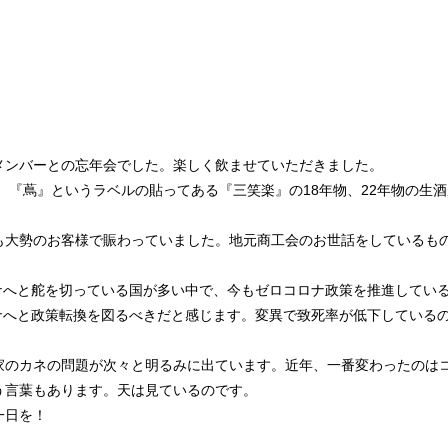
メンバーとの忘年会でした。楽しく飲ませていただきました。
。『蔦』というラベルの貼ってある『三笑楽』の18年物、22年物の生
も大勢のお客様で賑わっていました。地元商工会のお世話をしているも
rコロナへと舵を切っている国が多い中で、今もゼロコロナ政策を推進して
rコロナへと政策転換を図るべきだと感じます。変異で致死率が低下してい
家のカネの問題が次々と明るみに出ています。近年、一番変わったのは
う言葉もあります。天は見ているのです。
一日を！