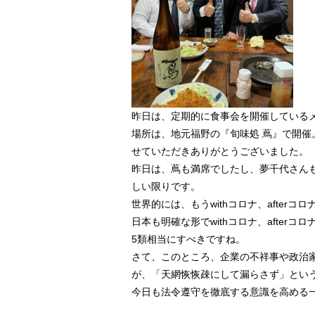
昨日は、定期的に食事会を開催している
場所は、地元福野の『旬味処 蔦』で開催
せていただきありがとうございました。
昨日は、蔦も満席でしたし、夢千代さん
しい限りです。
世界的には、もうwithコロナ、afte
日本も明確な形でwithコロナ、afte
5類相当にすべきですね。
さて、このところ、企業の不祥事や政治
が、「天網恢恢疎にして漏らさず」とい
今日も法令遵守を徹底する意識を高める