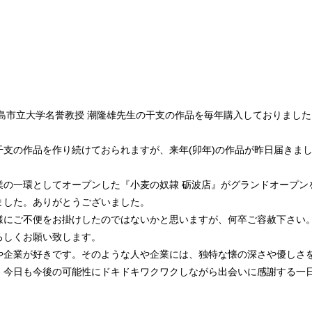
広島市立大学名誉教授 潮隆雄先生の干支の作品を毎年購入しておりまし
干支の作品を作り続けておられますが、来年(卯年)の作品が昨日届きま
業の一環としてオープンした『小麦の奴隷 砺波店』がグランドオープン
ました。ありがとうございました。
様にご不便をお掛けしたのではないかと思いますが、何卒ご容赦下さい
ろしくお願い致します。
や企業が好きです。そのような人や企業には、独特な懐の深さや優しさ
。今日も今後の可能性にドキドキワクワクしながら出会いに感謝する一