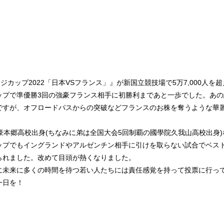
カップ2022「日本VSフランス」』が新国立競技場で5万7,000人
ップで準優勝3回の強豪フランス相手に初勝利まであと一歩でした。あ
ですが、オフロードパスからの突破などフランスのお株を奪うような華
豪本郷高校出身(ちなみに弟は全国大会5回制覇の國學院久我山高校出身
ップでもイングランドやアルゼンチン相手に引けを取らない試合でベス
られました。改めて目頭が熱くなりました。
に未来に多くの時間を待つ若い人たちには責任感覚を持って投票に行っ
一日を！