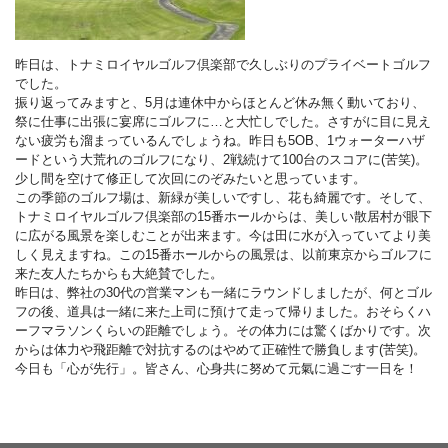
昨日は、トナミロイヤルゴルフ倶楽部で久しぶりのプライベートゴルフ
でした。
振り返ってみますと、5月は連休中からほとんど休み無く動いており、
祭に仕事に出張に宴席にゴルフに…と大忙しでした。さすがに目に見え
ない疲労も溜まっているんでしょうね。昨日も5OB、1ウォーターハザ
ードという大荒れのゴルフになり、2戦続けて100台のスコアに(苦笑)。
少し間を空けて修正して次回にのぞみたいと思っています。
この季節のゴルフ場は、新緑が美しいですし、花も綺麗です。そして、
トナミロイヤルゴルフ倶楽部の15番ホールからは、美しい散居村が眼下
に広がる風景を楽しむことが出来ます。今は田に水が入っていてより美
しく見えますね。この15番ホールからの風景は、以前東京からゴルフに
来た友人たちからも大絶賛でした。
昨日は、弊社の30代の営業マンも一緒にラウンドしましたが、何とゴル
フの後、道具は一緒に来た上司に預けて走って帰りました。おそらくハ
ーフマラソンくらいの距離でしょう。その体力には驚くばかりです。次
からは体力や飛距離で対抗するのはやめて正確性で勝負します(苦笑)。
今日も「心が先行」。皆さん、心身共に努めて元氣に過ごす一日を！