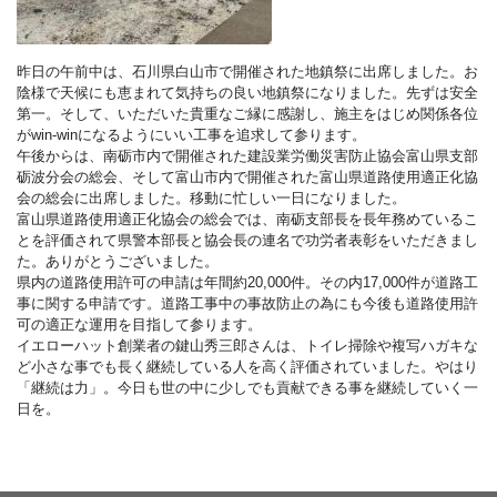
昨日の午前中は、石川県白山市で開催された地鎮祭に出席しました。お
陰様で天候にも恵まれて気持ちの良い地鎮祭になりました。先ずは安全
第一。そして、いただいた貴重なご縁に感謝し、施主をはじめ関係各位
がwin-winになるようにいい工事を追求して参ります。
午後からは、南砺市内で開催された建設業労働災害防止協会富山県支部
砺波分会の総会、そして富山市内で開催された富山県道路使用適正化協
会の総会に出席しました。移動に忙しい一日になりました。
富山県道路使用適正化協会の総会では、南砺支部長を長年務めているこ
とを評価されて県警本部長と協会長の連名で功労者表彰をいただきまし
た。ありがとうございました。
県内の道路使用許可の申請は年間約20,000件。その内17,000件が道路工
事に関する申請です。道路工事中の事故防止の為にも今後も道路使用許
可の適正な運用を目指して参ります。
イエローハット創業者の鍵山秀三郎さんは、トイレ掃除や複写ハガキな
ど小さな事でも長く継続している人を高く評価されていました。やはり
「継続は力」。今日も世の中に少しでも貢献できる事を継続していく一
日を。