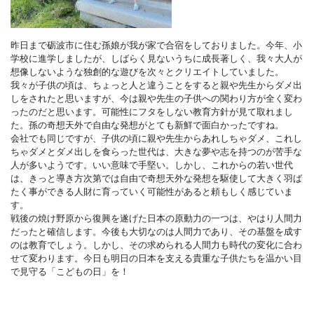
昨日まで砺波市に住む孫娘が我が家で合宿をしておりました。今年、小
学校に進学しましたが、しばらく見ないうちに成長著しく、我々大人が
想像しないような独創的な遊びを次々とクリエイトしていました。
我々が子供の頃は、ちょっと人と違うことをすると親や先生からダメ出
しをされたと思いますが、今は親や先生の子供への関わり方が全く変わ
ったのだと思います。可能性にフタをしない教育方針が見て取れまし
た。孫の奇想天外で自由な発想がとても新鮮で面白かったですね。
会社でも同じですが、子供の頃に親や先生からあれしちゃダメ、これし
ちゃダメとダメ出しを食らった世代は、大きな夢や志を持つのが苦手な
人が多いようです。いい意味で手堅い。しかし、これからの若い世代
は、きっと導き方次第では自由で奇想天外な発想を駆使して大きく羽ば
たく事ができる人財に育っていく可能性があると頼もしく感じていま
す。
戦後の焼け野原から復興を遂げた日本の原動力の一つは、やはり人間力
だったと確信します。今後も大切なのは人間力であり、その基盤を成す
のは教育でしょう。しかし、その求められる人間力も時代の変化に合わ
せて変わります。今日も明日の日本を支える貴重な子供たちを温かい目
で見守る「こどもの日」を！