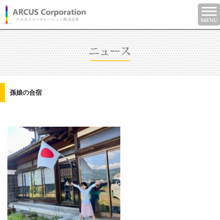
孫娘の合宿