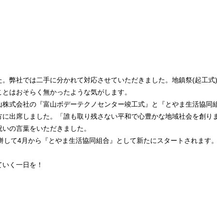
た。弊社では二手に分かれて対応させていただきました。地鎮祭(起工式
ことはおそらく無かったような気がします。
山株式会社の『富山ボデーテクノセンター竣工式』と『とやま生活協同
方に出席しました。「誰も取り残さない平和で心豊かな地域社会を創り
祝いの言葉をいただきました。
合併して4月から『とやま生活協同組合』として新たにスタートされます
ていく一日を！