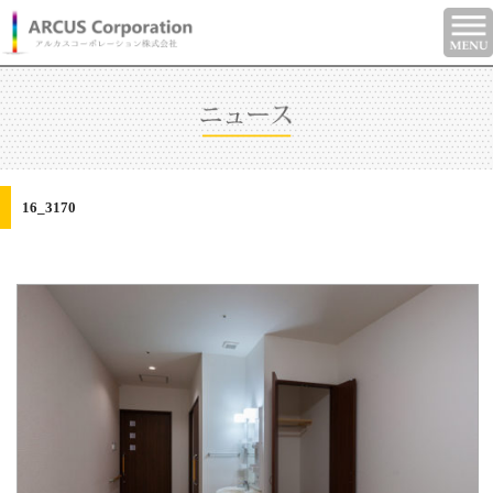
16_3170