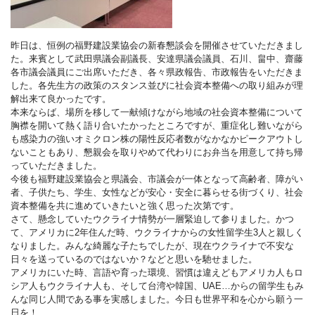
昨日は、恒例の福野建設業協会の新春懇談会を開催させていただきまし
た。来賓として武田県議会副議長、安達県議会議員、石川、畠中、齋藤
各市議会議員にご出席いただき、各々県政報告、市政報告をいただきま
した。各先生方の政策のスタンス並びに社会資本整備への取り組みが理
解出来て良かったです。
本来ならば、場所を移して一献傾けながら地域の社会資本整備について
胸襟を開いて熱く語り合いたかったところですが、重症化し難いながら
も感染力の強いオミクロン株の陽性反応者数がなかなかピークアウトし
ないこともあり、懇親会を取りやめて代わりにお弁当を用意して持ち帰
っていただきました。
今後も福野建設業協会と県議会、市議会が一体となって高齢者、障がい
者、子供たち、学生、女性などが安心・安全に暮らせる街づくり、社会
資本整備を共に進めていきたいと強く思った次第です。
さて、懸念していたウクライナ情勢が一層緊迫して参りました。かつ
て、アメリカに2年住んだ時、ウクライナからの女性留学生3人と親しく
なりました。みんな綺麗な子たちでしたが、現在ウクライナで不安な
日々を送っているのではないか？などと思いを馳せました。
アメリカにいた時、言語や育った環境、習慣は違えどもアメリカ人もロ
シア人もウクライナ人も、そして台湾や韓国、UAE…からの留学生もみ
んな同じ人間である事を実感しました。今日も世界平和を心から願う一
日を！