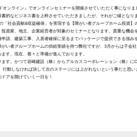
ゴールドオンライン』でオンラインセミナーを開催させていただく事になりま
科書的なビジネス書を上梓させていただきましたが、それがご縁となり
営者の「社会貢献&収益確保」を実現する【障がい者グループホーム投資
、投資家、地主、企業経営者が対象のセミナーとなります。貴重な機会
種申請、建築工事、入居者確保に至るまでパッケージで提供できる強み
がい者グループホームの供給実績を持つ弊社ですが、3月からは子会社で
めます。現在、着々と準備が進んでおります。
ります。かつて岩崎建設（株）からアルカスコーポレーション（株）にC
が、行動しなければ決して次のステージには上がれないという事だと思い
のドアを開けていく一日を！