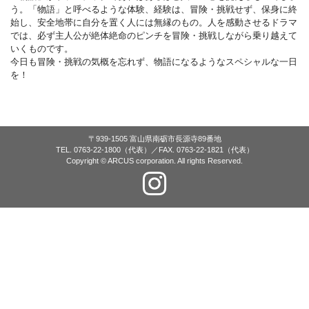
う。「物語」と呼べるような体験、経験は、冒険・挑戦せず、保身に終
始し、安全地帯に自分を置く人には無縁のもの。人を感動させるドラマ
では、必ず主人公が絶体絶命のピンチを冒険・挑戦しながら乗り越えて
いくものです。
今日も冒険・挑戦の気概を忘れず、物語になるようなスペシャルな一日
を！
〒939-1505 富山県南砺市長源寺89番地
TEL. 0763-22-1800（代表）／FAX. 0763-22-1821（代表）
Copyright © ARCUS corporation. All rights Reserved.