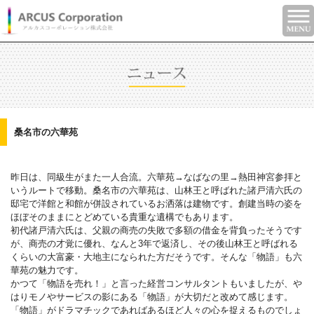
桑名市の六華苑
昨日は、同級生がまた一人合流。六華苑→なばなの里→熱田神宮参拝と
いうルートで移動。桑名市の六華苑は、山林王と呼ばれた諸戸清六氏の
邸宅で洋館と和館が併設されているお洒落は建物です。創建当時の姿を
ほぼそのままにとどめている貴重な遺構でもあります。
初代諸戸清六氏は、父親の商売の失敗で多額の借金を背負ったそうです
が、商売の才覚に優れ、なんと3年で返済し、その後山林王と呼ばれる
くらいの大富豪・大地主になられた方だそうです。そんな「物語」も六
華苑の魅力です。
かつて「物語を売れ！」と言った経営コンサルタントもいましたが、や
はりモノやサービスの影にある「物語」が大切だと改めて感じます。
「物語」がドラマチックであればあるほど人々の心を捉えるものでしょ