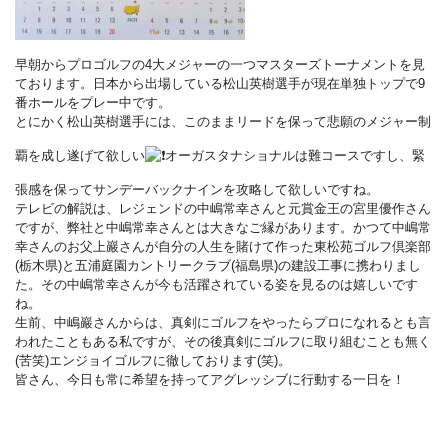
早朝からプロゴルフの4大メジャーの一つマスターズトーナメントを見
ております。日本から出場している松山英樹選手が現在単独トップで9
番ホールをプレー中です。
とにかく松山英樹選手には、このままリードを保って悲願のメジャー制
覇を成し遂げて欲しい
オーガスタナショナルは難コースですし、緊
張感を保ってサンデーバックナインを攻略して欲しいですね。
テレビの解説は、レジェンドの中嶋常幸さんと元賞金王の宮里優作さん
ですが、弊社と中嶋常幸さんとは大きなご縁があります。かつて中嶋常
幸さんのお父上巖さんが自分の人生を賭けて作った東松苑ゴルフ倶楽部
(栃木県)と五浦庭園カントリークラブ(福島県)の建設工事に携わりまし
た。その中嶋常幸さんが今も活躍されている姿を見るのは嬉しいです
ね。
生前、中嶋巖さんからは、真剣にゴルフをやったらプロになれるとも言
われたこともある私ですが、その後真剣にゴルフに取り組むことも無く
(苦笑)エンジョイゴルフに徹しております(笑)。
皆さん、今日も常に希望を持ってアグレッシブに行動する一日を！