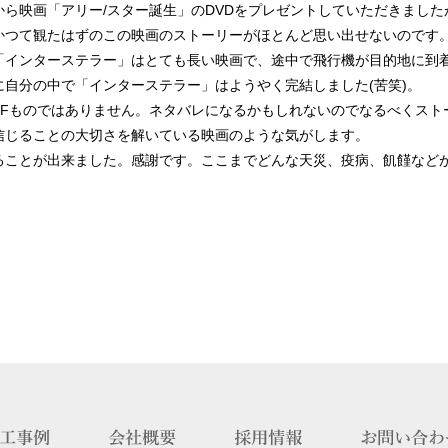
ら映画「アリー/スター誕生」のDVDをプレゼントしていただきまし
かつて観たはずのこの映画のストーリーがほとんど思い出せないのです
「インターステラー」はとても長い映画で、途中で飛行機が目的地に到着
自分の中で「インターステラー」はようやく完結しました(苦笑)。
SFものではありません。ネタバレになるかもしれないのでなるべくスト
信じることの大切さを解いている映画のような気がします。
ることが出来ました。感謝です。ここまでどんな天災、疫病、飢饉など