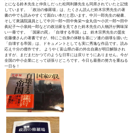
とになる鈴木先生と仲良しだった松岡利勝先生も同席されていたと記憶
しています。
「政治の修羅場」は、たくさん読んだ鈴木宗男先生の著
書の中でも読みやすくて面白い本だと思います。中川一郎先生の秘書、
そして衆議院議員として中川一郎〜田中角栄〜金丸信〜小沢一郎〜田中
眞紀子〜小泉純一郎などの政治家を見てきた鈴木先生の人物評が興味深
い一冊です。
「国家の罠」「自壊する帝国」は、鈴木宗男先生の盟友
佐藤優さんの著書ですが、特にご自身の体験を基にソ連の崩壊を描いた
「自壊する帝国」は、ドキュメントとしても実に秀逸な作品です。読み
応え十分の傑作です。
ようやく富山県の昼の外出自粛が明日解除され
ますが、まだまだかつてのような日常には戻りそうにありません。今が
全国の中小企業にとって頑張りどころです。今日も最善の努力を重ねる
一日を！