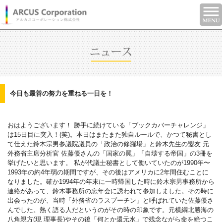
今日も最善の努力を重ねる一日を！
おはようございます！
勝手に続けている「ブックカバーチャレンジ」
は15日目に突入！(笑)。本日はまたまた独自ルールで、かつて秘書とし
て仕えた鈴木宗男参議院議員の「政治の修羅場」と鈴木先生の盟友 元
外務省主席分析官 佐藤優さんの「国家の罠」「自壊する帝国」の3冊を
挙げたいと思います。
私が代議士秘書として働いていたのが1990年〜
1993年の約4年弱の期間ですが、その後はアメリカに2年間住むことに
なりました。確か1994年の年末に一時帰国した時に鈴木宗男事務所から
連絡があって、鈴木事務所の忘年会に誘われて参加しました。その時に
出会ったのが、当時「外務省のラスプーチン」と呼ばれていた佐藤優さ
んでした。熱く語る人だというのがその時の印象です。元横綱北勝海の
八角親方(現 理事長)やその後「何とか還元水」で残念ながら命を絶つこ