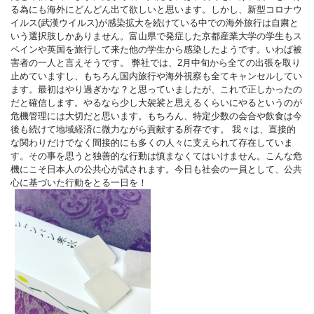
る為にも海外にどんどん出て欲しいと思います。しかし、新型コロナウ
イルス(武漢ウイルス)が感染拡大を続けている中での海外旅行は自粛と
いう選択肢しかありません。富山県で発症した京都産業大学の学生もス
ペインや英国を旅行して来た他の学生から感染したようです。いわば被
害者の一人と言えそうです。
弊社では、2月中旬から全ての出張を取り
止めていますし、もちろん国内旅行や海外視察も全てキャンセルしてい
ます。最初はやり過ぎかな？と思っていましたが、これで正しかったの
だと確信します。やるなら少し大袈裟と思えるくらいにやるというのが
危機管理には大切だと思います。もちろん、特定少数の会合や飲食は今
後も続けて地域経済に微力ながら貢献する所存です。
我々は、直接的
な関わりだけでなく間接的にも多くの人々に支えられて存在していま
す。その事を思うと独善的な行動は慎まなくてはいけません。こんな危
機にこそ日本人の公共心が試されます。今日も社会の一員として、公共
心に基づいた行動をとる一日を！