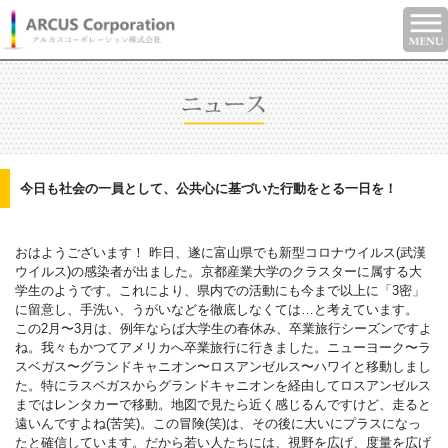
今日も社会の一員として、公共心に基づいた行動をとる一日を！
おはようございます！
昨日、遂に富山県でも新型コロナウイルス(武漢
ウイルス)の感染者が出ました。京都産業大学のクラスターに属する大
学生のようです。これにより、県内での活動にも今まで以上に「3密」
に留意し、手洗い、うがいなどを徹底しなくては…と考えています。
この2月〜3月は、例年ならば大学生の春休み、卒業旅行シーズンですよ
ね。我々もかつてアメリカへ卒業旅行に行きました。ニューヨーク〜ラ
スベガス〜グランドキャニオン〜ロスアンゼルス〜ハワイと移動しまし
た。特にラスベガスからグランドキャニオンを経由してロスアンゼルス
まではレンタカーで移動。地図で見たら近く感じるんですけど、走ると
遠いんですよね(苦笑)。この冒険(笑)は、その後に大いにプラスになっ
たと確信しています。だから若い人たちには、視野を広げ、度量を広げ