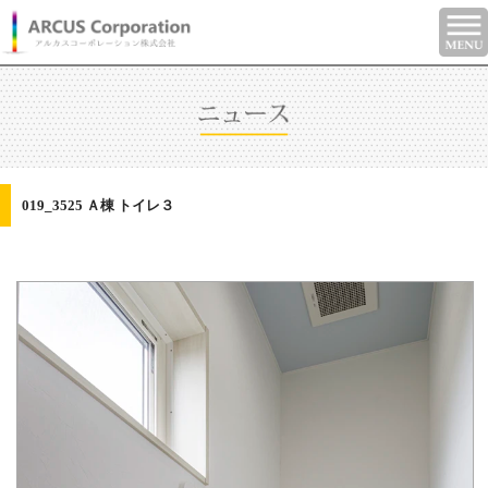
019_3525 Ａ棟 トイレ３